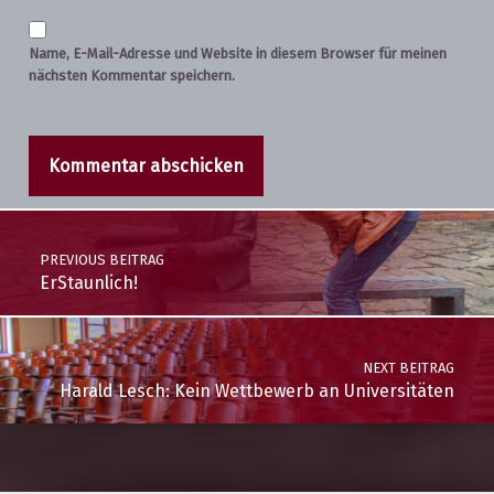
Name, E-Mail-Adresse und Website in diesem Browser für meinen
nächsten Kommentar speichern.
Post navigation
PREVIOUS BEITRAG
ErStaunlich!
NEXT BEITRAG
Harald Lesch: Kein Wettbewerb an Universitäten